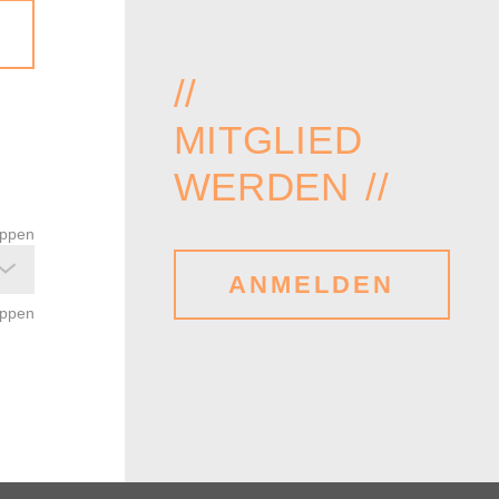
//
MITGLIED
WERDEN //
appen
ANMELDEN
appen