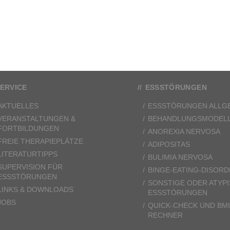
ERVICE
ESSSTÖRUNGEN
AKTUELLES
ESSSTÖRUNGEN ALLG
VERANSTALTUNGEN &
BEHANDLUNGSMODEL
FORTBILDUNGEN
ANOREXIA NERVOSA
FREIE THERAPIEPLÄTZE
ADIPOSITAS
LITERATURTIPPS
BULIMIA NERVOSA
SUPERVISION FÜR
BINGE-EATING-DISORD
ESSSTÖRUNGEN
SONSTIGE ODER ATYP
LINKS & DOWNLOADS
ESSSTÖRUNGEN
JOBS
QUICK-CHECK UND BMI
RECHNER