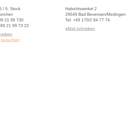
 5 / 5. Stock
Habichtswinkel 2
ünchen
29549 Bad Bevensen/Medingen
 89 21 99 730
Tel: +49 170/2 84 77 74
 89 21 99 73 23
eMail schreiben
hreiben
e besuchen