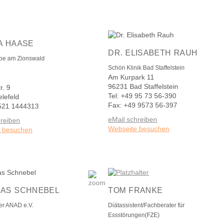
A HAASE
DR. ELISABETH RAUH
pe am Zionswald
Schön Klinik Bad Staffelstein
Am Kurpark 11
96231 Bad Staffelstein
r. 9
Tel: +49 95 73 56-390
elefeld
Fax: +49 9573 56-397
 521 1444313
eMail schreiben
hreiben
Webseite besuchen
e besuchen
AS SCHNEBEL
TOM FRANKE
der ANAD e.V.
Diätassistent/Fachberater für
Essstörungen(FZE)