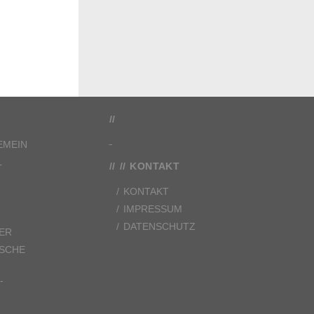
EMEIN
L
KONTAKT
KONTAKT
IMPRESSUM
DATENSCHUTZ
ER
ISCHE
-