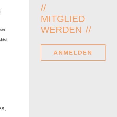
//
E
MITGLIED
WERDEN //
ben
chtet
ANMELDEN
ES,