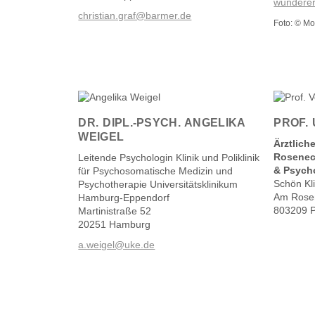
wundere
christian.graf@barmer.de
Foto: © M
DR. DIPL.-PSYCH. ANGELIKA
PROF.
WEIGEL
Ärztlich
Rosenec
Leitende Psychologin Klinik und Poliklinik
& Psych
für Psychosomatische Medizin und
Schön Kl
Psychotherapie Universitätsklinikum
Am Rose
Hamburg-Eppendorf
803209 P
Martinistraße 52
20251 Hamburg
a.weigel@uke.de