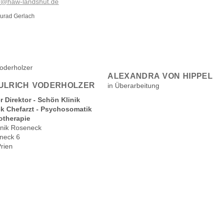
r@haw-landshut.de
ourad Gerlach
ALEXANDRA VON HIPPEL
 ULRICH VODERHOLZER
in Überarbeitung
er Direktor - Schön Klinik
k Chefarzt - Psychosomatik
otherapie
inik Roseneck
neck 6
rien