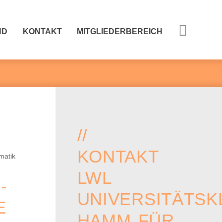
ND
KONTAKT
MITGLIEDERBEREICH
//
KONTAKT
LWL
-
UNIVERSITÄTSKL
E
HAMM FÜR