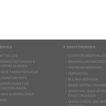
ERVICE
ESSSTÖRUNGEN
AKTUELLES
ESSSTÖRUNGEN ALLG
VERANSTALTUNGEN &
BEHANDLUNGSMODEL
FORTBILDUNGEN
ANOREXIA NERVOSA
FREIE THERAPIEPLÄTZE
ADIPOSITAS
LITERATURTIPPS
BULIMIA NERVOSA
SUPERVISION FÜR
BINGE-EATING-DISORD
ESSSTÖRUNGEN
SONSTIGE ODER ATYP
LINKS & DOWNLOADS
ESSSTÖRUNGEN
JOBS
QUICK-CHECK UND BMI