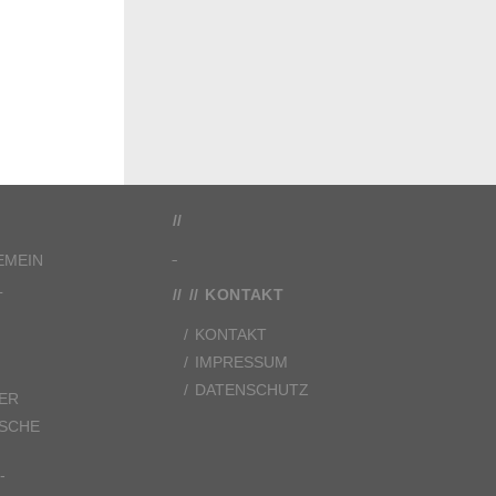
EMEIN
L
KONTAKT
KONTAKT
IMPRESSUM
DATENSCHUTZ
ER
ISCHE
-