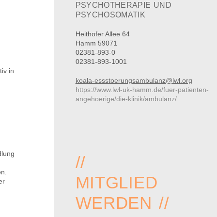
PSYCHOTHERAPIE UND
PSYCHOSOMATIK
Heithofer Allee 64
Hamm 59071
02381-893-0
02381-893-1001
iv in
koala-essstoerungsambulanz@lwl.org
https://www.lwl-uk-hamm.de/fuer-patienten-
angehoerige/die-klinik/ambulanz/
dlung
//
en.
MITGLIED
er
WERDEN //