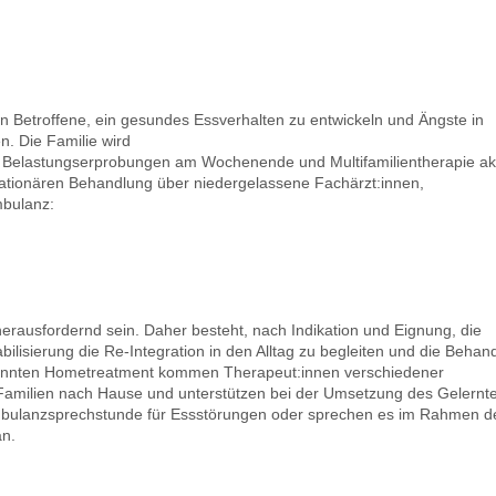
n Betroffene, ein gesundes Essverhalten zu entwickeln und Ängste in
. Die Familie wird
, Belastungserprobungen am Wochenende und Multifamilientherapie akt
ationären Behandlung über niedergelassene Fachärzt:innen,
mbulanz:
ausfordernd sein. Daher besteht, nach Indikation und Eignung, die
bilisierung die Re-Integration in den Alltag zu begleiten und die Behan
nannten Hometreatment kommen Therapeut:innen verschiedener
Familien nach Hause und unterstützen bei der Umsetzung des Gelernt
 Ambulanzsprechstunde für Essstörungen oder sprechen es im Rahmen d
an.