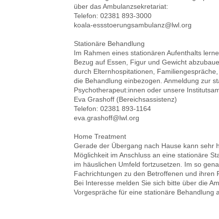
über das Ambulanzsekretariat:
Telefon: 02381 893-3000
koala-essstoerungsambulanz@lwl.org
Stationäre Behandlung
Im Rahmen eines stationären Aufenthalts lerne
Bezug auf Essen, Figur und Gewicht abzubauen
durch Elternhospitationen, Familiengespräche
die Behandlung einbezogen. Anmeldung zur st
Psychotherapeut:innen oder unsere Institutsa
Eva Grashoff (Bereichsassistenz)
Telefon: 02381 893-1164
eva.grashoff@lwl.org
Home Treatment
Gerade der Übergang nach Hause kann sehr her
Möglichkeit im Anschluss an eine stationäre Sta
im häuslichen Umfeld fortzusetzen. Im so ge
Fachrichtungen zu den Betroffenen und ihren 
Bei Interesse melden Sie sich bitte über die
Vorgespräche für eine stationäre Behandlung 