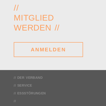
//
MITGLIED
WERDEN //
ANMELDEN
DER VERBAND
SERVICE
ESSSTÖRUNGEN