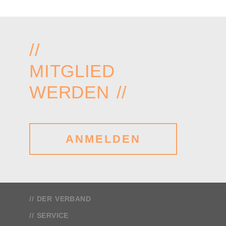
//
MITGLIED
WERDEN //
ANMELDEN
DER VERBAND
SERVICE