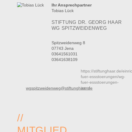
Ihr Ansprechpartner
Tobias Lück
STIFTUNG DR. GEORG HAAR
WG SPITZWEIDENWEG
Spitzweidenweg 8
07743 Jena
03641561031
03641638109
https://stiftunghaar.de/ein
fuer-essstoerungen/wg-
fuer-essstoerungen-
jena/
wgspitzweidenweg@stiftunghaar.de
//
MITGLIED