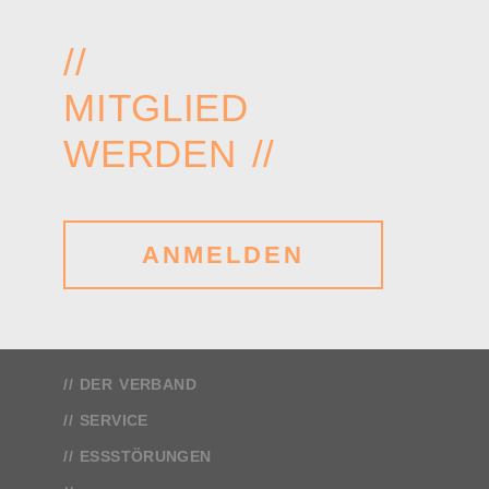
//
MITGLIED
WERDEN //
ANMELDEN
DER VERBAND
SERVICE
ESSSTÖRUNGEN