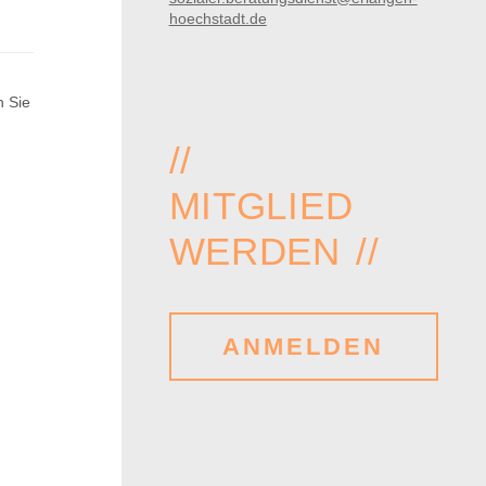
R
hoechstadt.de
n Sie
//
MITGLIED
WERDEN //
ANMELDEN