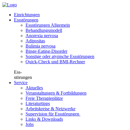
Einrichtungen
Essstörungen
Essstörungen Allgemein
Behandlungsmodell
Anorexia nervosa
Adipositas
Bulimia nervosa
Binge-Eating-Disorder
Sonstige oder atypische Essstörungen
Quick-Check und BMI-Rechner
Ess-
störungen
Service
Aktuelles
Veranstaltungen & Fortbildungen
Freie Therapieplätze
Literaturtipps
Arbeitskreise & Netzwerke
Supervision für Essstörungen
Links & Downloads
Jobs