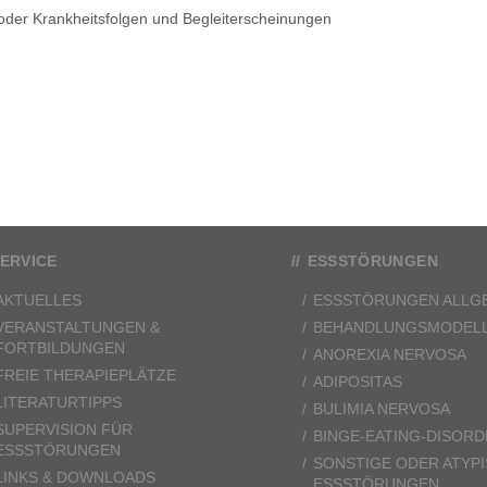
der Krankheitsfolgen und Begleiterscheinungen
ERVICE
ESSSTÖRUNGEN
AKTUELLES
ESSSTÖRUNGEN ALLG
VERANSTALTUNGEN &
BEHANDLUNGSMODEL
FORTBILDUNGEN
ANOREXIA NERVOSA
FREIE THERAPIEPLÄTZE
ADIPOSITAS
LITERATURTIPPS
BULIMIA NERVOSA
SUPERVISION FÜR
BINGE-EATING-DISORD
ESSSTÖRUNGEN
SONSTIGE ODER ATYP
LINKS & DOWNLOADS
ESSSTÖRUNGEN