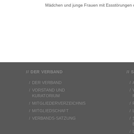
Mädchen und junge Frauen mit Essstörungen o
DER VERBAND
S
DER VERBAND
VORSTAND UND
KURATORIUM
MITGLIEDERVERZEICHNIS
MITGLIEDSCHAFT
VERBANDS-SATZUNG