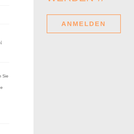
ANMELDEN
N
R
n Sie
de